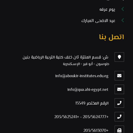
يوم عرفه
عيد الاضحى المبارك
اتصل بنا
ش: قسم المنتزة ثان خلف كلية التربية الرياضية بنين
طوسون - أبو قير - الإسكندرية
info@aboukir-institutes.edu.eg
info@qua.ahi-egypt.net
الرقم المختصر 15549
+203/5625241
-
+203/5624777
+203/5613070