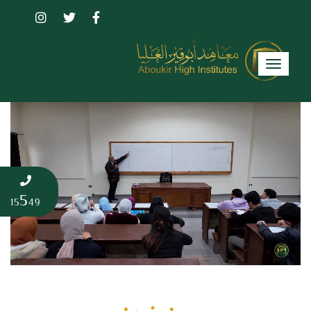
Toggle
navigation
5
15
49