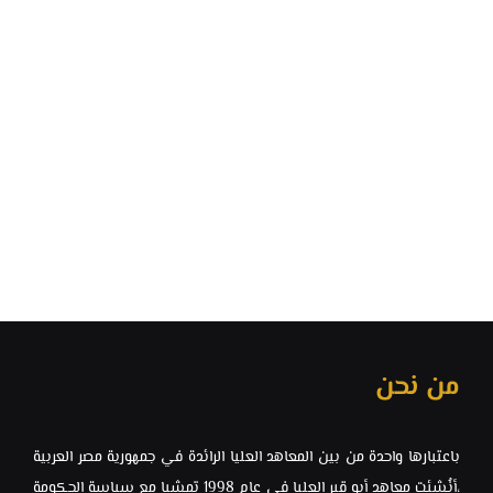
من نحن
باعتبارها واحدة من بين المعاهد العليا الرائدة في جمهورية مصر العربية
،أنُشئت معاهد ‏أبو قير العليا في عام 1998 تمشيا مع سياسة الحكومة