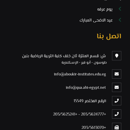
يوم عرفه
عيد الاضحى المبارك
اتصل بنا
ش: قسم المنتزة ثان خلف كلية التربية الرياضية بنين
طوسون - أبو قير - الإسكندرية
info@aboukir-institutes.edu.eg
info@qua.ahi-egypt.net
الرقم المختصر 15549
+203/5625241
-
+203/5624777
+203/5613070