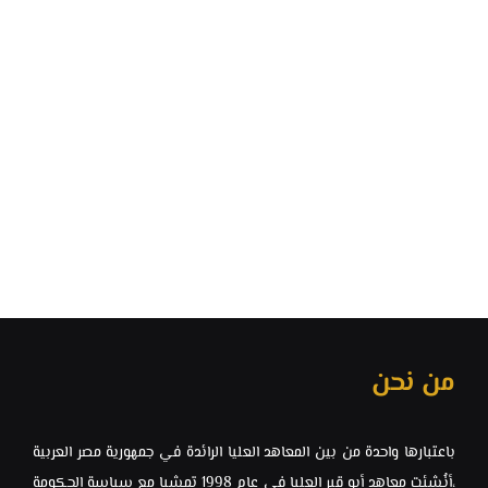
من نحن
باعتبارها واحدة من بين المعاهد العليا الرائدة في جمهورية مصر العربية
،أنُشئت معاهد ‏أبو قير العليا في عام 1998 تمشيا مع سياسة الحكومة