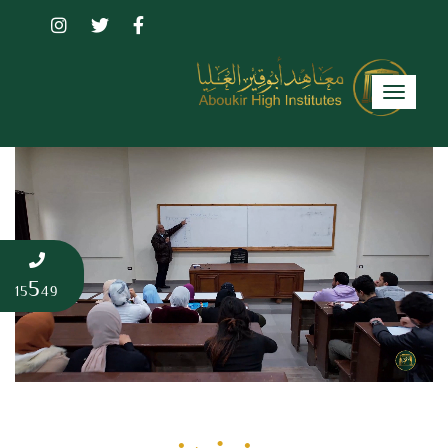
Toggle
navigation
5
15
49