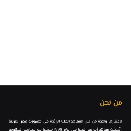
من نحن
باعتبارها واحدة من بين المعاهد العليا الرائدة في جمهورية مصر العربية
،أنُشئت معاهد ‏أبو قير العليا في عام 1998 تمشيا مع سياسة الحكومة