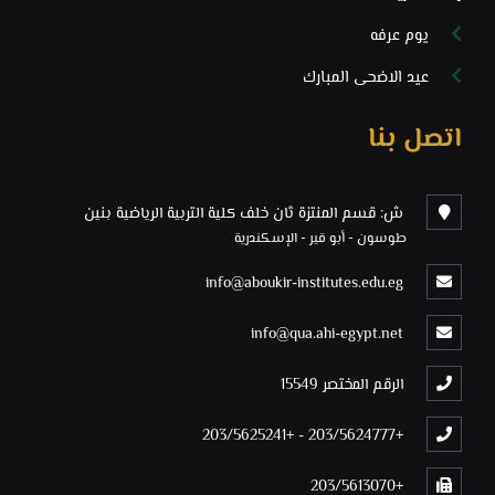
يوم عرفه
عيد الاضحى المبارك
اتصل بنا
ش: قسم المنتزة ثان خلف كلية التربية الرياضية بنين
طوسون - أبو قير - الإسكندرية
info@aboukir-institutes.edu.eg
info@qua.ahi-egypt.net
الرقم المختصر 15549
+203/5625241
-
+203/5624777
+203/5613070