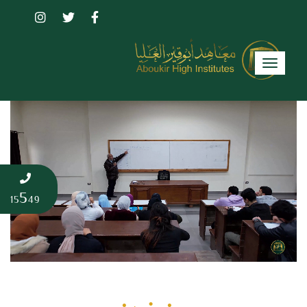
Toggle
navigation
5
15
49