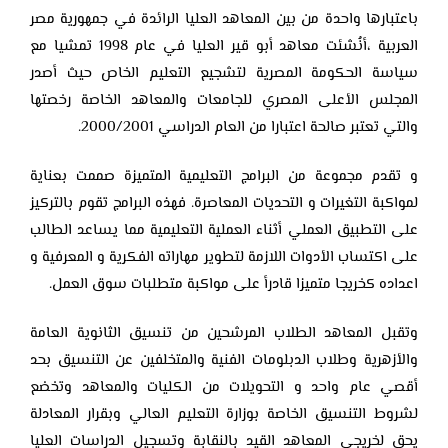
باعتبارها واحدة من بين المعاهد العليا الرائدة في جمهورية مصر
العربية ،أنُشئت معاهد ‏أبو قير العليا في عام 1998 تمشيا مع
سياسة الحكومة المصرية لتشجيع التعليم الخاص ‏حيث أصدر
المجلس الأعلى المصري للجامعات والمعاهد الخاصة رخصتها
والتي ‏تعتبر صالحة اعتبارا من العام الدراسي 2000/2001.‏
و تقدم مجموعة من البرامج التعليمية المتميزة صممت بعناية
لمواكبة التغيرات و ‏التحديات المعاصرة. فهذه البرامج تقوم بالتركيز
على التطبيق العملي أثناء العملية ‏التعليمية مما يساعد الطالب
على اكتساب الأدوات اللازمة لتطوير مهاراته الفكرية و ‏المعرفية و
اعداده كخريجا متميزا قادرأ على مواكبة متطلبات سوق العمل.
وتقبل المعاهد الطلاب المرشحين من تنسيق الثانوية العامة
والأزهرية وطلاب الدبلومات الفنية والمتخلفين عن التنسيق بحد
أقصي عام واحد و التحويلات من الكليات والمعاهد وتخضع
لشروط التنسيق الخاصة بوزارة التعليم العالي وبقرار المعادلة
يحق لخريجي المعاهد القيد بالنقابة وتسجيل الدراسات العليا