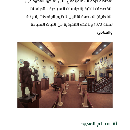
بمعادلة درجة البكالوريوس التى يمنحها المعهد فى
التخصصات الاتية (الدراسات السياحية - الدراسات
الفندقية) الخاضعة لقانون تنظيم الجامعات رقم 49
لسنة 1972 ولائحته التنفيذية من كليات السياحة
والفنادق
أقـــســـام المعهد